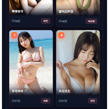
寒锋密令
雷鸣回声壁
98万
综艺
98万
电视剧
7
8
零号特攻
失控逃生
97万
电影
97万
综艺