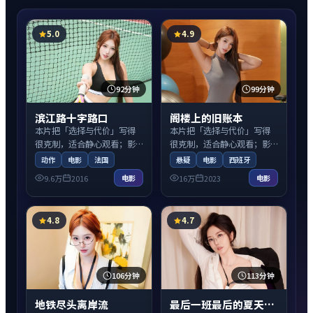
5.0
4.9
92分钟
99分钟
滨江路十字路口
阁楼上的旧账本
本片把「选择与代价」写得
本片把「选择与代价」写得
很克制，适合静心观看；影
很克制，适合静心观看；影
片围绕意外线索与人际拉扯
片围绕意外线索与人际拉扯
动作
电影
法国
悬疑
电影
西班牙
展开，适合周末一口气看
展开，适合周末一口气看
9.6万
2016
16万
2023
电影
电影
完。
完。
4.8
4.7
106分钟
113分钟
地铁尽头离岸流
最后一班最后的夏天：前传