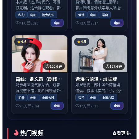
本片把「选择与代价」写得
剪辑利落，情绪递进清晰；
很克制，适合静心观看；影
影片围绕意外线索与人际拉
片围绕意外线索与人际拉扯
扯展开，适合周末一口气看
科幻
电影
澳大利亚
爱情
电影
瑞典
展开，适合周末一口气看
完。
41万
2020
72万
2017
电影
电影
完。
4.6
4.5
120分钟
127分钟
霜线：备忘录（剧场版）
远海与暗涌·加长版
配乐与画面气氛贴合，观影
如果想找一部中国台湾语境
沉浸感不错；影片围绕意外
饱满、叙事扎实的片子，远
线索与人际拉扯展开，适合
海与暗涌·加长版值得关
犯罪
电影
中国大陆
冒险
电影
中国台湾
周末一口气看完。
注；影片围绕意外线索与人
2.8万
2024
17万
2021
电影
电影
际拉扯展开，适合周末一口
气看完。
热门视频
›
查看更多