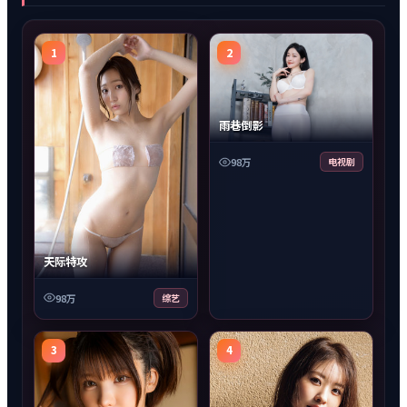
1
2
雨巷倒影
98万
电视剧
天际特攻
98万
综艺
3
4