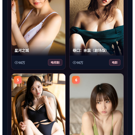
星河之城
巷口：余震（剧场版）
98万
电视剧
98万
电影
5
6